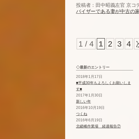
投稿者：田中昭義左官 京コ
バイザーである妻が中古の
1 / 4
1
2
3
4
◇最新のエントリー
2018年1月17日
■平成30年もよろしくお願いしま
す■
2017年1月30日
新しい年
2016年10月19日
つくね
2016年6月19日
北嵯峨作業場 経過報告⑦