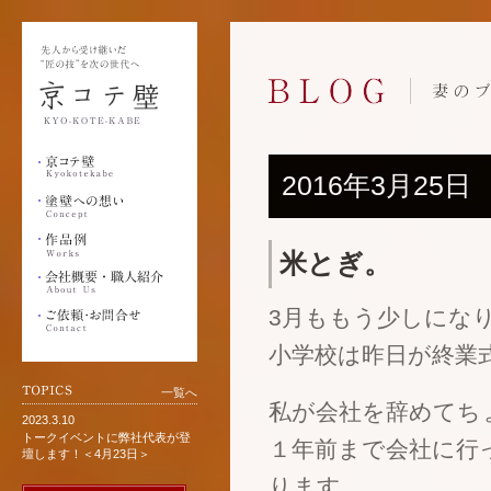
2016年3月25日
米とぎ。
3月ももう少しにな
小学校は昨日が終業
一覧へ
私が会社を辞めてち
2023.3.10
トークイベントに弊社代表が登
１年前まで会社に行
壇します！＜4月23日＞
ります。