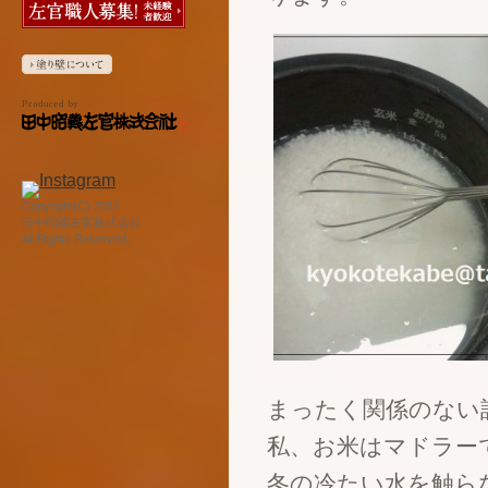
Copyright(C) 2012
田中昭義左官株式会社
All Rights Reserved.
まったく関係のない
私、お米はマドラー
冬の冷たい水を触ら