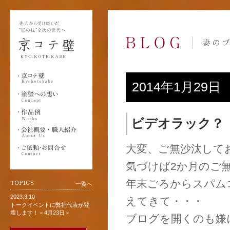
2014年1月29日
ビデオラック？
大変、ご無沙汰しており
気づけば2か月のご
年末ごろからスパム
一覧へ
2023.3.10
えてきて・・・
トークイベントに弊社代表が登
壇します！＜4月23日＞
ブログを開くのも嫌に