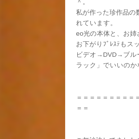
＾。
私が作った珍作品の
れています。
eo光の本体と、お姉
お下がりﾌﾟﾚｽﾃも
ビデオ→DVD→ブ
ラック」でいいのか
＝＝＝＝＝＝＝＝＝
＝＝