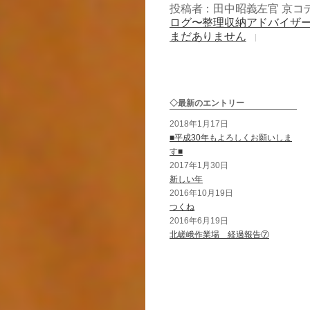
投稿者：田中昭義左官 京コ
ログ〜整理収納アドバイザ
まだありません
◇最新のエントリー
2018年1月17日
■平成30年もよろしくお願いしま
す■
2017年1月30日
新しい年
2016年10月19日
つくね
2016年6月19日
北嵯峨作業場 経過報告⑦