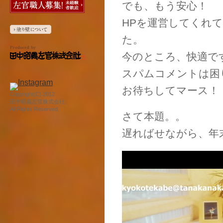
でも、もう安心！
HPを運営してくれ
た。
今のところ、快適で
スパムコメントは困
お待ちしてマース！
Copyright(C) 2012
田中昭義左官株式会社
All Rights Reserved.
さて本題。。
遅ればせながら、年