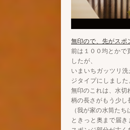
無印ので、先がスポ
前は１００均とかで
したが、
いまいちガッツリ洗
ジタイプにしました
無印のこれは、水切
柄の長さがもう少し
（我が家の水筒たち
ときっと奥まで届き
スポンジ部分が古く