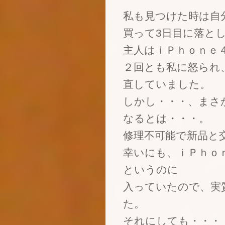
私も見つけた時は自
買って3日目に落と
主人はｉＰｈｏｎｅ
２回とも私に怒られ
直していました。
しかし・・・、まさ
なるとは・・・。
修理不可能で新品と
幸いにも、ｉＰｈｏ
というのに
入っていたので、実
た。
それにしても・・・・・