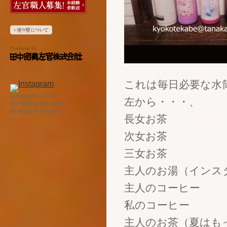
これは毎日必要な水
Copyright(C) 2012
左から・・・、
田中昭義左官株式会社
All Rights Reserved.
長女お茶
次女お茶
三女お茶
主人のお湯（インス
主人のコーヒー
私のコーヒー
主人のお茶（夏はも