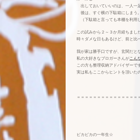
出しておいていいのは、一人一
後は、すぐ横の下駄箱にしまう
（下駄箱と言っても本棚を利用し
この試みから２～３か月経ちまし
時々ダメな日もあるけど、前と比
我が家は勝手口ですが、玄関だと
私の大好きなブロガーさんが
こん
この方も整理収納アドバイザーで
実は私もここからヒントを頂いたの
＝＝＝＝＝＝＝＝＝＝＝＝＝＝＝
ピカピカの一年生☆