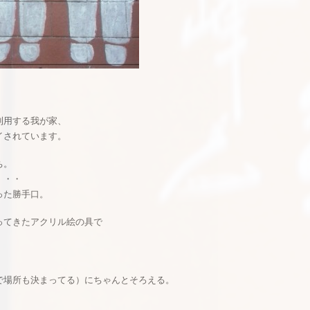
利用する我が家、
イされています。
ち。
・・・
った勝手口。
ってきたアクリル絵の具で
場所も決まってる）にちゃんとそろえる。