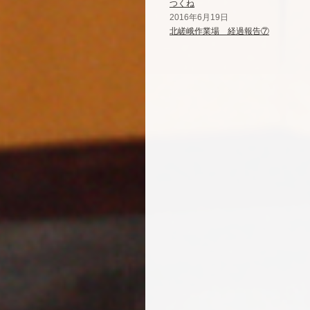
つくね
2016年6月19日
北嵯峨作業場 経過報告⑦