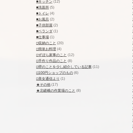
■キッチン
(12)
■洗面所
(5)
■トイレ
(4)
■お風呂
(2)
■子供部屋
(2)
■ベランダ
(1)
■仕事場
(1)
□収納のこと
(20)
□簡単お料理
(4)
□ずぼら家事のこと
(12)
□手作り作品のこと
(8)
□壁のことを少し紹介している記事
(11)
□100円ショップのもの
(6)
□美女通信より
(1)
★その他
(17)
★北嵯峨の作業場のこと
(8)