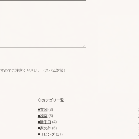
ますのでご注意ください。（スパム対策）
◇カテゴリ一覧
■玄関
(3)
■和室
(3)
■勝手口
(4)
■家の外
(6)
■リビング
(17)