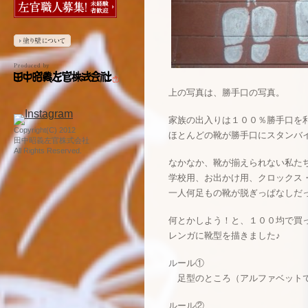
上の写真は、勝手口の写真。
家族の出入りは１００％勝手口を
Copyright(C) 2012
ほとんどの靴が勝手口にスタンバ
田中昭義左官株式会社
All Rights Reserved.
なかなか、靴が揃えられない私た
学校用、お出かけ用、クロックス
一人何足もの靴が脱ぎっぱなしだ
何とかしよう！と、１００均で買
レンガに靴型を描きました♪
ルール①
足型のところ（アルファベットで
ルール②