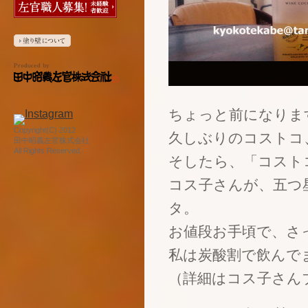
ちょっと前になりま
Copyright(C) 2012
久しぶりのコストコ
田中昭義左官株式会社
All Rights Reserved.
そしたら、「コスト
コス子さんが、五つ
タ。
お値段お手頃で、さ
私は炭酸割で飲んで
（詳細はコス子さん