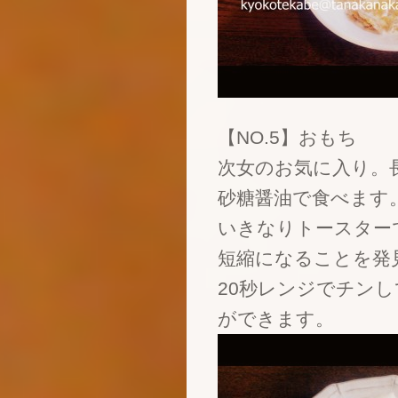
【NO.5】おもち
次女のお気に入り。
砂糖醤油で食べます
いきなりトースター
短縮になることを発
20秒レンジでチン
ができます。