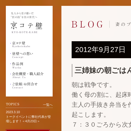
2012年9月27日
三姉妹の朝ごは
朝は戦争です。
働く母の割に、起床
主人の手抜き弁当を
一覧へ
2023.3.10
起こします。
トークイベントに弊社代表が登
壇します！＜4月23日＞
７：３０ごろから次