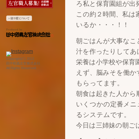
ろ私と保育園組が出
この約２時間、私は
いるか・・・！！
朝ごはんが大事なこ
汁を作ったりしてあ
Copyright(C) 2012
栄養は小学校や保育
田中昭義左官株式会社
All Rights Reserved.
えず、脳みそを働か
もらってます。
朝食は起きた人から
いくつかの定番メニ
るシステムです。
今日は三姉妹の朝ご