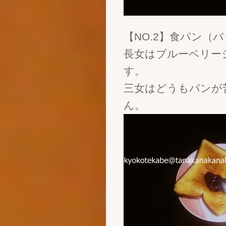
【NO.2】食パン（
長女はブルーベリー
す。
三女はどうもパンが
ん。