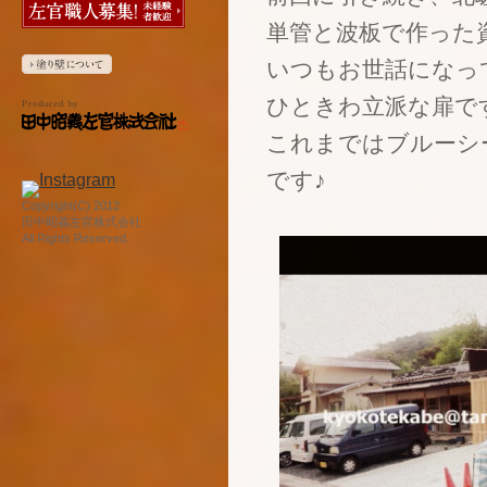
単管と波板で作った
いつもお世話になっ
ひときわ立派な扉で
これまではブルーシ
です♪
Copyright(C) 2012
田中昭義左官株式会社
All Rights Reserved.