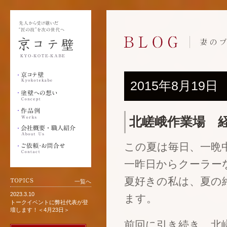
2015年8月19日
北嵯峨作業場 
この夏は毎日、一晩
一昨日からクーラー
夏好きの私は、夏の
一覧へ
2023.3.10
ます。
トークイベントに弊社代表が登
壇します！＜4月23日＞
前回に引き続き、北