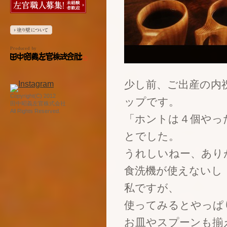
少し前、ご出産の内
Copyright(C) 2012
ップです。
田中昭義左官株式会社
All Rights Reserved.
「ホントは４個やっ
とでした。
うれしいねー、あり
食洗機が使えないし
私ですが、
使ってみるとやっぱ
お皿やスプーンも揃